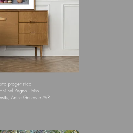
tra progettistica
ioni nel Regno Unito
sity, Anise Gallery e AVR