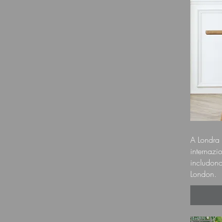
A Londra 
internaz
includono
London.