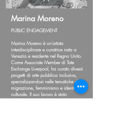
Marina Moreno
PUBLIC ENGAGEMENT
Marina Moreno è un’artista
interdisciplinare e curatrice nata a
Venezia e residente nel Regno Unito.
Come Associate Member di Tate
Exchange Liverpool, ha curato diversi
progetti di arte pubblica inclusiva,
specializzandosi nelle tematiche di
migrazione, femminismo e identità
culturale. Il suo lavoro è stato
presentato internazionalmente, tra cui
la Biennale dell’Arte di Venezia, Tate
Liverpool, South Bank Centre, Yan
Huang Museum Beijing e Yokohama
Design Labs in Giappone.