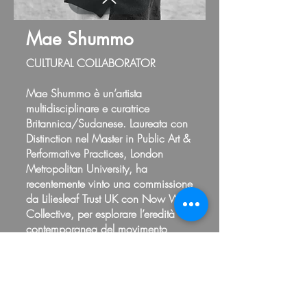
Mae Shummo
CULTURAL COLLABORATOR
Mae Shummo è un’artista
multidisciplinare e curatrice
Britannica/Sudanese. Laureata con
Distinction nel Master in Public Art &
Performative Practices, London
Metropolitan University, ha
recentemente vinto una commissione
da Liliesleaf Trust UK con Now What
Collective, per esplorare l’eredità
contemporanea del movimento
solidale internazionale contro
l’Apartheid. La sua ricerca curatoriale
si concentra sulla produzione
culturale indigena nel contesto
globale.