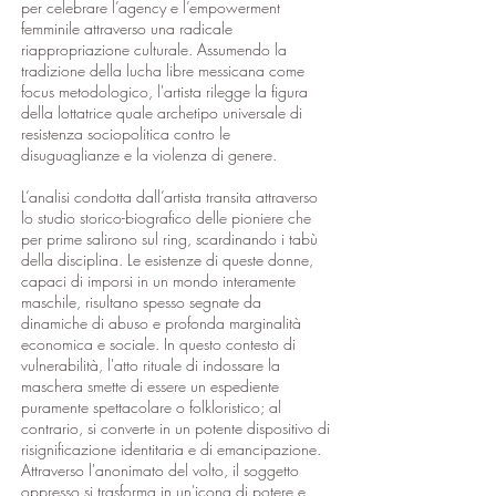
per celebrare l’agency e l’empowerment
femminile attraverso una radicale
riappropriazione culturale. Assumendo la
tradizione della lucha libre messicana come
focus metodologico, l'artista rilegge la figura
della lottatrice quale archetipo universale di
resistenza sociopolitica contro le
disuguaglianze e la violenza di genere.
L’analisi condotta dall’artista transita attraverso
lo studio storico-biografico delle pioniere che
per prime salirono sul ring, scardinando i tabù
della disciplina. Le esistenze di queste donne,
capaci di imporsi in un mondo interamente
maschile, risultano spesso segnate da
dinamiche di abuso e profonda marginalità
economica e sociale. In questo contesto di
vulnerabilità, l'atto rituale di indossare la
maschera smette di essere un espediente
puramente spettacolare o folkloristico; al
contrario, si converte in un potente dispositivo di
risignificazione identitaria e di emancipazione.
Attraverso l'anonimato del volto, il soggetto
oppresso si trasforma in un'icona di potere e