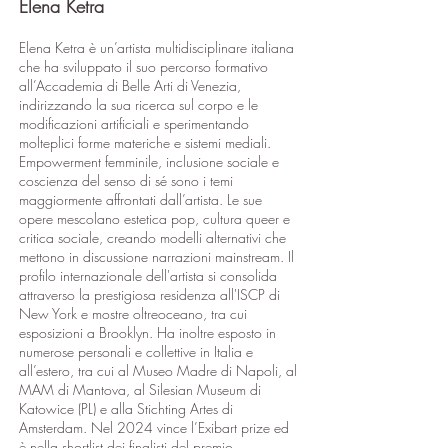
Elena Ketra
Elena Ketra è un’artista multidisciplinare italiana
che ha sviluppato il suo percorso formativo
all’Accademia di Belle Arti di Venezia,
indirizzando la sua ricerca sul corpo e le
modificazioni artificiali e sperimentando
molteplici forme materiche e sistemi mediali.
Empowerment femminile, inclusione sociale e
coscienza del senso di sé sono i temi
maggiormente affrontati dall’artista. Le sue
opere mescolano estetica pop, cultura queer e
critica sociale, creando modelli alternativi che
mettono in discussione narrazioni mainstream. Il
profilo internazionale dell'artista si consolida
attraverso la prestigiosa residenza all'ISCP di
New York e mostre oltreoceano, tra cui
esposizioni a Brooklyn. Ha inoltre esposto in
numerose personali e collettive in Italia e
all’estero, tra cui al Museo Madre di Napoli, al
MAM di Mantova, al Silesian Museum di
Katowice (PL) e alla Stichting Artes di
Amsterdam. Nel 2024 vince l’Exibart prize ed
è nella shortlist dei finalisti del premio